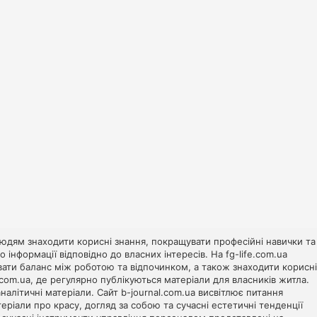
юдям знаходити корисні знання, покращувати професійні навички та
інформації відповідно до власних інтересів. На
fg-life.com.ua
вати баланс між роботою та відпочинком, а також знаходити корисні
com.ua
, де регулярно публікуються матеріали для власників житла.
аналітичні матеріали. Сайт
b-journal.com.ua
висвітлює питання
ріали про красу, догляд за собою та сучасні естетичні тенденції