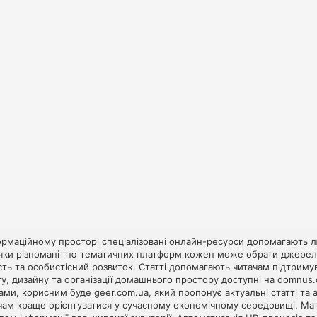
рмаційному просторі спеціалізовані онлайн-ресурси допомагають л
яки різноманіттю тематичних платформ кожен може обрати джерело 
сть та особистісний розвиток. Статті допомагають читачам підтриму
у, дизайну та організації домашнього простору доступні на
domnus.
мами, корисним буде
geer.com.ua
, який пропонує актуальні статті та 
чам краще орієнтуватися у сучасному економічному середовищі. Мате